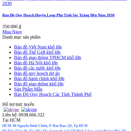
Bản Đồ Quy Hoạch Huyện Long Phú Tỉnh Sóc Trăng Đến Năm 2030
350.000 ₫
Mua Ngay
Danh mục sản phẩm
Bản đồ Việt Nam khổ lớn
Bản đồ Thế Giới khổ lớn
Bản đồ giao thông TPHCM khổ lớn
Bản đồ Hà Nội khổ lớn
Bản đồ các nước khổ lớn
Bản đồ quy hoạch dự án
Bản đồ hành chính khổ lớn
Bản đồ giao thông khổ lớn
Sản Phẩm Mẫu
Bản Đồ Quy Hoạch Các Tỉnh Thành Phố
Hỗ trợ trực tuyến
Liên hệ:
0938.666.322
Tại HCM
HCM: 60 Nguyễn Đình Chiểu, P. Đao Kao, Q1, Tp.HCM
Hà Nội: Tầng 16, Tòa Nhà Sky Centrail, ngõ 176 Định Công, quận Hoàng Mai, Hà