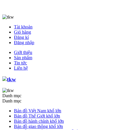
Tài khoản
Giỏ hàng
Đăng kí
Đăng nhập
Giới thiệu
Sản phẩm
Tin tức
Liên hệ
Danh mục
Danh mục
Bản đồ Việt Nam khổ lớn
Bản đồ Thế Giới khổ lớn
Bản đồ hành chính khổ lớn
Bản đồ giao thông khổ lớn