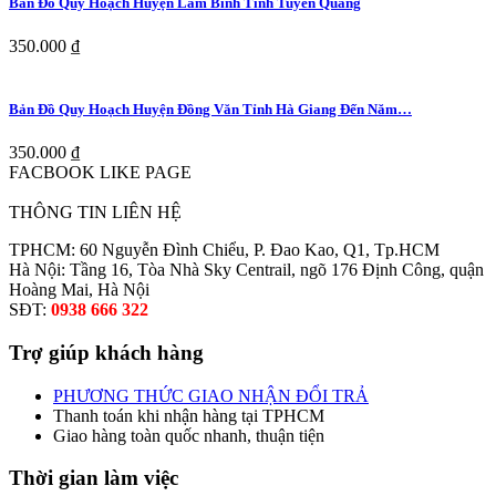
Bản Đồ Quy Hoạch Huyện Lâm Bình Tỉnh Tuyên Quang
350.000 ₫
Bản Đồ Quy Hoạch Huyện Đồng Văn Tỉnh Hà Giang Đến Năm…
350.000 ₫
FACBOOK LIKE PAGE
THÔNG TIN LIÊN HỆ
TPHCM: 60 Nguyễn Đình Chiểu, P. Đao Kao, Q1, Tp.HCM
Hà Nội: Tầng 16, Tòa Nhà Sky Centrail, ngõ 176 Định Công, quận
Hoàng Mai, Hà Nội
SĐT:
0938 666 322
Trợ giúp khách hàng
PHƯƠNG THỨC GIAO NHẬN ĐỔI TRẢ
Thanh toán khi nhận hàng tại TPHCM
Giao hàng toàn quốc nhanh, thuận tiện
Thời gian làm việc