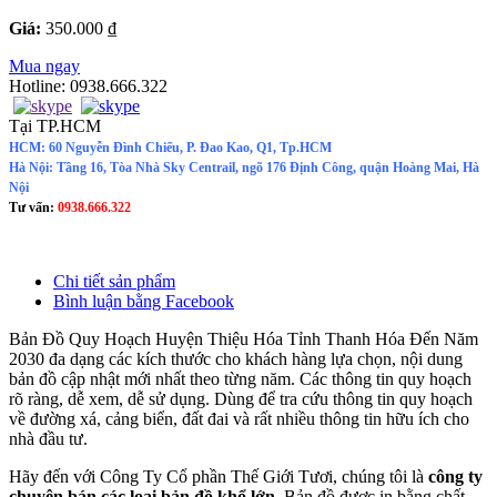
Giá:
350.000 ₫
Mua ngay
Hotline:
0938.666.322
Tại TP.HCM
HCM: 60 Nguyễn Đình Chiểu, P. Đao Kao, Q1, Tp.HCM
Hà Nội: Tầng 16, Tòa Nhà Sky Centrail, ngõ 176 Định Công, quận Hoàng Mai, Hà
Nội
Tư vấn:
0938.666.322
Chi tiết sản phẩm
Bình luận bằng Facebook
Bản Đồ Quy Hoạch Huyện Thiệu Hóa Tỉnh Thanh Hóa Đến Năm
2030
đa dạng các kích thước cho khách hàng lựa chọn, nội dung
bản đồ cập nhật mới nhất theo từng năm. Các thông tin quy hoạch
rõ ràng, dễ xem, dễ sử dụng. Dùng để tra cứu thông tin quy hoạch
về đường xá, cảng biển, đất đai và rất nhiều thông tin hữu ích cho
nhà đầu tư.
Hãy đến với Công Ty Cổ phần Thế Giới Tươi, chúng tôi là
công ty
chuyên bán các loại bản đồ khổ lớn
. Bản đồ được in bằng chất