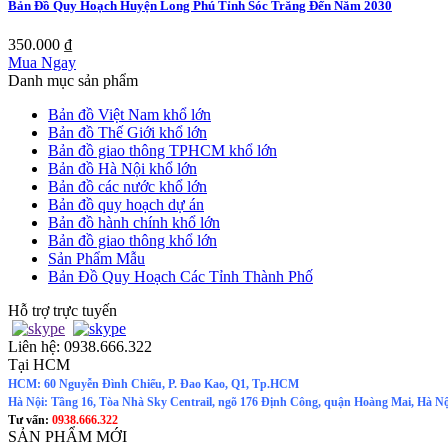
Bản Đồ Quy Hoạch Huyện Long Phú Tỉnh Sóc Trăng Đến Năm 2030
350.000 ₫
Mua Ngay
Danh mục sản phẩm
Bản đồ Việt Nam khổ lớn
Bản đồ Thế Giới khổ lớn
Bản đồ giao thông TPHCM khổ lớn
Bản đồ Hà Nội khổ lớn
Bản đồ các nước khổ lớn
Bản đồ quy hoạch dự án
Bản đồ hành chính khổ lớn
Bản đồ giao thông khổ lớn
Sản Phẩm Mẫu
Bản Đồ Quy Hoạch Các Tỉnh Thành Phố
Hỗ trợ trực tuyến
Liên hệ:
0938.666.322
Tại HCM
HCM: 60 Nguyễn Đình Chiểu, P. Đao Kao, Q1, Tp.HCM
Hà Nội: Tầng 16, Tòa Nhà Sky Centrail, ngõ 176 Định Công, quận Hoàng Mai, Hà Nộ
Tư vấn:
0938.666.322
SẢN PHẨM MỚI