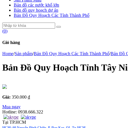
Bản đồ các nước khổ lớn
Bản đồ quy hoạch dự án
Bản Đồ Quy Hoạch Các Tỉnh Thành Phố
(
0
)
Giỏ hàng
Home
/
Sản phẩm
/
Bản Đồ Quy Hoạch Các Tỉnh Thành Phố
/
Bản Đồ 
Bản Đồ Quy Hoạch Tỉnh Tây N
Giá:
350.000 ₫
Mua ngay
Hotline:
0938.666.322
Tại TP.HCM
HCM: 60 Nguyễn Đình Chiểu, P. Đao Kao, Q1, Tp.HCM