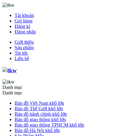
Tài khoản
Giỏ hàng
Đăng kí
Đăng nhập
Giới thiệu
Sản phẩm
Tin tức
Liên hệ
Danh mục
Danh mục
Bản đồ Việt Nam khổ lớn
Bản đồ Thế Giới khổ lớn
Bản đồ hành chính khổ lớn
Bản đồ giao thông khổ lớn
Bản đồ giao thông TPHCM khổ lớn
Bản đồ Hà Nội khổ lớn
Sản Phẩm Mẫu